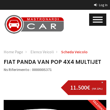
Log In
Home Page
Elenco Veicoli
Scheda Veicolo
FIAT PANDA VAN POP 4X4 MULTIJET
Ns Riferimento : 000000S371
11.500€
(IVA 22%)
SELEZIONATA