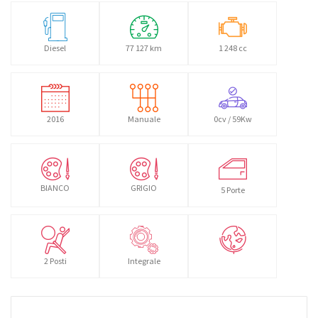
Diesel
77 127 km
1 248 cc
2016
Manuale
0cv / 59Kw
BIANCO
GRIGIO
5 Porte
2 Posti
Integrale