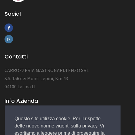
Social
Contatti
CARROZZERIA MASTRONARDI ENZO SRL
S.S. 156 dei Monti Lepini, Km 43
04100 Latina LT
Info Azienda
P.Iva 02184410591
Questo sito utilizza cookie. Per il rispetto
NUM.REA LT-152422
delle nuove norme vigenti sulla privacy, Vi
CAP.SOC. 10.000,00 EURO
esortiamo a leggere prima di proseguire la