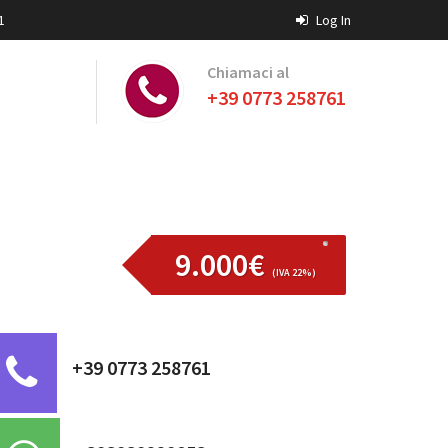
1
Log In
Chiamaci al
+39 0773 258761
9.000€
(IVA 22%)
+39 0773 258761