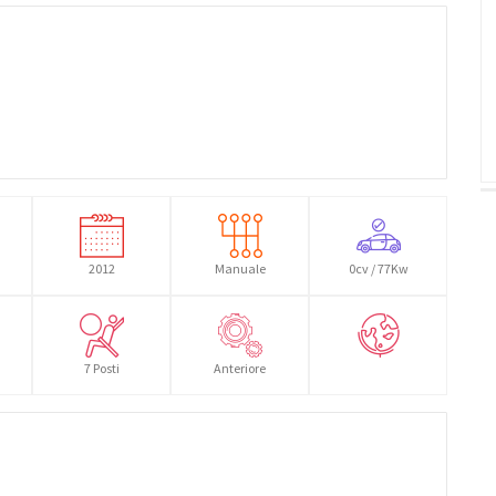
2012
Manuale
0cv / 77Kw
7 Posti
Anteriore