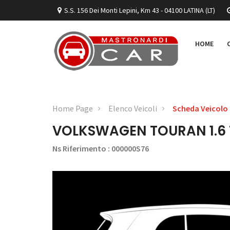
S.S. 156 Dei Monti Lepini, Km 43 - 04100 LATINA (LT)
HOME
Home Page
Elenco Veicoli
Scheda Veicolo
VOLKSWAGEN TOURAN 1.6 
Ns Riferimento : 000000S76