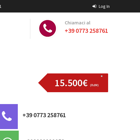
1
Log In
Chiamaci al
+39 0773 258761
15.500€
(RdM)
+39 0773 258761