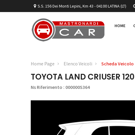
S.S. 156 Dei Monti Lepini, Km 43 - 04100 LATINA (LT)
HOME
Home Page
Elenco Veicoli
Scheda Veicolo
TOYOTA LAND CRIUSER 120
Ns Riferimento : 000000S364