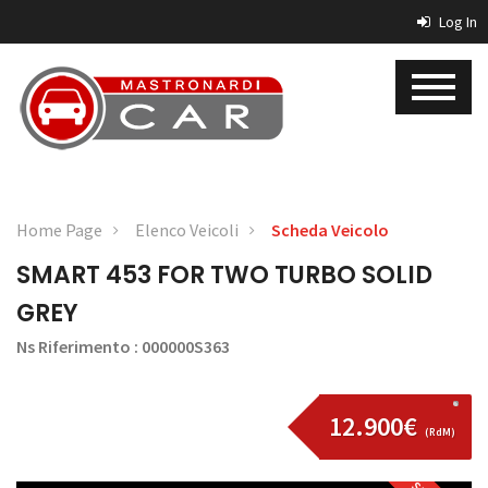
Log In
Home Page
Elenco Veicoli
Scheda Veicolo
SMART 453 FOR TWO TURBO SOLID
GREY
Ns Riferimento : 000000S363
12.900€
(RdM)