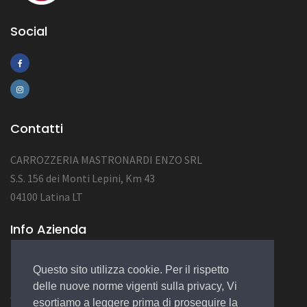
Social
Contatti
CARROZZERIA MASTRONARDI ENZO SRL
S.S. 156 dei Monti Lepini, Km 43
04100 Latina LT
Info Azienda
P.Iva 02184410591
Questo sito utilizza cookie. Per il rispetto
NUM.REA LT-152422
delle nuove norme vigenti sulla privacy, Vi
CAP.SOC. 10.000,00 EURO
esortiamo a leggere prima di proseguire la