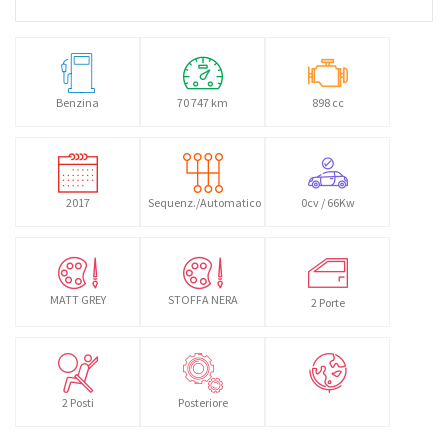
Benzina
70 747 km
898 cc
2017
Sequenz./Automatico
0cv / 66Kw
MATT GREY
STOFFA NERA
2 Porte
2 Posti
Posteriore