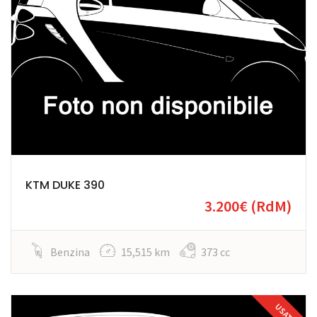
KTM DUKE 390
3.200€
(RdM)
Benzina
15,515 km
373 cc
USATO