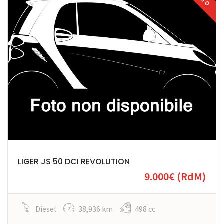
LIGER JS 50 DCI REVOLUTION
9.000€
(RdM)
Diesel
38,936 km
498 cc