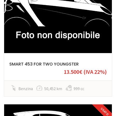
SMART 453 FOR TWO YOUNGSTER
13.500€
(IVA 22%)
Benzina
50,452 km
999 cc
USATO