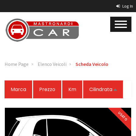
Log In
Home Page
Elenco Veicoli
Scheda Veicolo
Marca
Prezzo
Km
Cilindrata
USATO