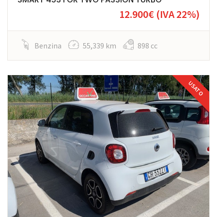
12.900€
(IVA 22%)
Benzina
55,339 km
898 cc
USATO