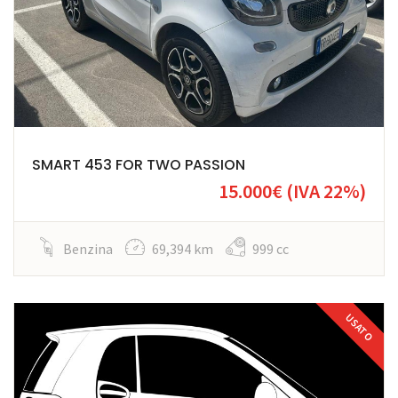
SMART 453 FOR TWO PASSION
15.000€
(IVA 22%)
Benzina
69,394 km
999 cc
USATO