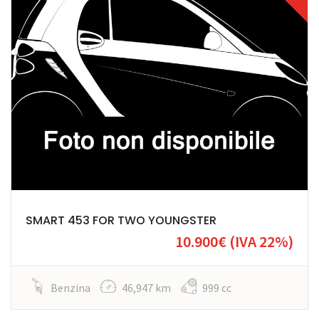
SMART 453 FOR TWO YOUNGSTER
10.900€
(IVA 22%)
Benzina
46,947 km
999 cc