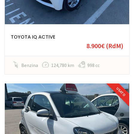
TOYOTA IQ ACTIVE
8.900€
(RdM)
Benzina
124,780 km
998 cc
USATO