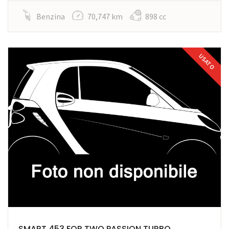
Benzina
70,747 km
898 cc
USATO
SMART 453 FOR TWO PASSION TURBO