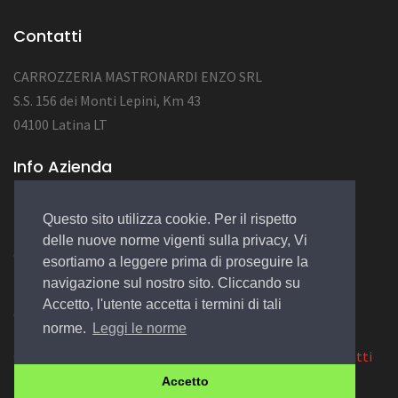
Contatti
CARROZZERIA MASTRONARDI ENZO SRL
S.S. 156 dei Monti Lepini, Km 43
04100 Latina LT
Info Azienda
P.Iva 02184410591
Questo sito utilizza cookie. Per il rispetto
NUM.REA LT-152422
delle nuove norme vigenti sulla privacy, Vi
CAP.SOC. 10.000,00 EURO
esortiamo a leggere prima di proseguire la
navigazione sul nostro sito. Cliccando su
Accetto, l'utente accetta i termini di tali
© 2022 Design by
EGSoft
norme.
Leggi le norme
Cookie
|
Privacy Law
|
Azienda
|
Servizi
|
Catalogo
|
Contatti
Accetto