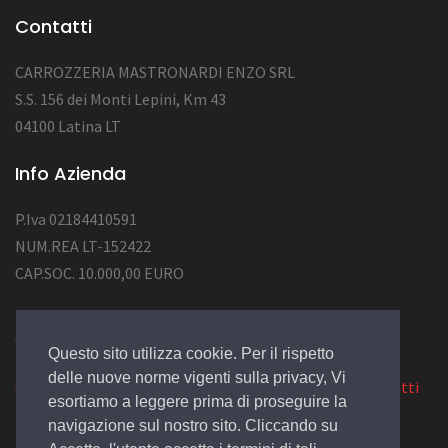
Contatti
CARROZZERIA MASTRONARDI ENZO SRL
S.S. 156 dei Monti Lepini, Km 43
04100 Latina LT
Info Azienda
P.Iva 02184410591
NUM.REA LT-152422
CAP.SOC. 10.000,00 EURO
© 2022 Design by
EGSoft
Questo sito utilizza cookie. Per il rispetto
delle nuove norme vigenti sulla privacy, Vi
Cookie
|
Privacy Law
|
Azienda
|
Servizi
|
Catalogo
|
Contatti
esortiamo a leggere prima di proseguire la
navigazione sul nostro sito. Cliccando su