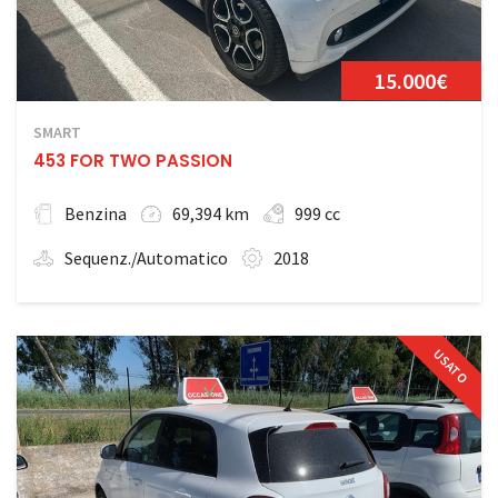
15.000€
SMART
453 FOR TWO PASSION
Benzina
69,394 km
999 cc
Sequenz./Automatico
2018
USATO