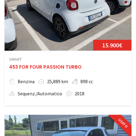
15.900€
SMART
453 FOR FOUR PASSION TURBO
Benzina
25,889 km
898 cc
Sequenz./Automatico
2018
USATO