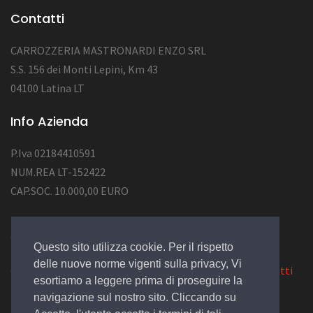
Contatti
CARROZZERIA MASTRONARDI ENZO SRL
S.S. 156 dei Monti Lepini, Km 43
04100 Latina LT
Info Azienda
P.Iva 02184410591
NUM.REA LT-152422
CAP.SOC. 10.000,00 EURO
© 2022 Design by
EGSoft
Questo sito utilizza cookie. Per il rispetto
delle nuove norme vigenti sulla privacy, Vi
Cookie
|
Privacy Law
|
Azienda
|
Servizi
|
Catalogo
|
Contatti
esortiamo a leggere prima di proseguire la
navigazione sul nostro sito. Cliccando su